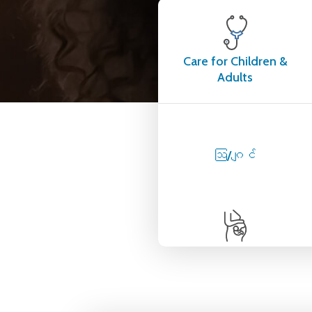
Care for Children &
Adults
ဩ/ဂျင်