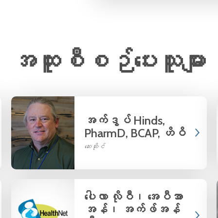
အထူးစီစဉ်ပေးသူများ
အက်ဒွပ် Hinds,
PharmD, BCAP, ဟိဝိ
ဆေးဆိုင်
ပေါလာ လိုဝီ၊ အေပီအာ
အန်၊ အက်ဖ်အန်