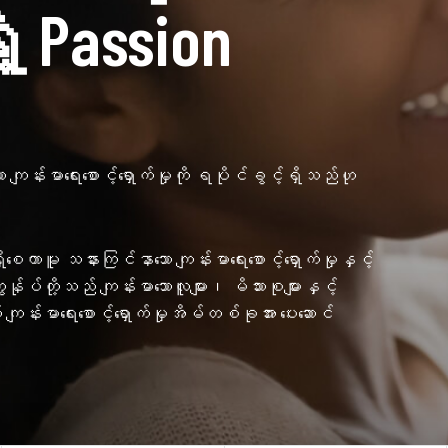
ဲ့ Passion
ျန်းမာရေးစောင့်ရှောက်မှုကို ရပိုင်ခွင့်ရှိသည်ဟု
ိစေကာမူ သနားကြင်နာသော ကျန်းမာရေးစောင့်ရှောက်မှုနှင့်
ွန်ုပ်တို့သည် ကျန်းမာသောလူများ၊ မိသားစုများနှင့်
 ကျန်းမာရေးစောင့်ရှောက်မှုအိမ်တစ်ခုအား ပေးဆောင်