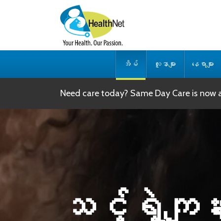
အိမ်
လူနာများ
နေရာများ
Need care today? Same Day Care is now av
သင့်ရဲ့ကျန