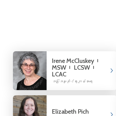
Irene McCluskey၊
MSW၊ LCSW၊
LCAC
အပြုအမူဆိုင်ရာ ကျန်းမာရေး
Elizabeth Pich