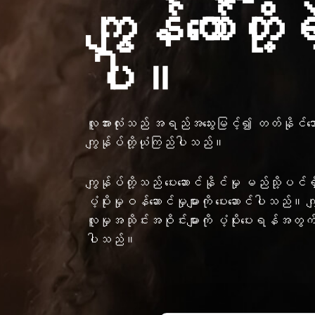
ကျွန်တော်တို့ရ
ပါ။
လူအားလုံးသည် အရည်အသွေးမြင့်၍ တတ်နိုင်သော က
ကျွန်ုပ်တို့ယုံကြည်ပါသည်။
ကျွန်ုပ်တို့သည် ပေးဆောင်နိုင်မှု မည်သို့ပင်ရှ
ပံ့ပိုးမှုဝန်ဆောင်မှုများကို ပေးဆောင်ပါသည်။ ကျ
လူမှုအသိုင်းအဝိုင်းများကို ပံ့ပိုးပေးရန်အတွက်
ပါသည်။