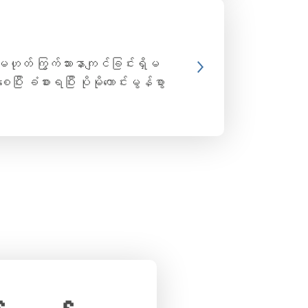
့မဟုတ် ကြွက်သားနာကျင်ခြင်းရှိမ
ီး ခံစားရပြီး ပိုမိုကောင်းမွန်စွာ