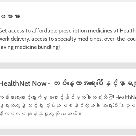
ဗမာစာ
Get access to affordable prescription medicines at Healt
work delivery, access to specialty medicines, over-the-co
saving medicine bundling!
HealthNet Now - တစ်နေ့တာအရေးပေါ်နှင့်နာမကျန်
ကျန်းမာရေးစောင့်ရှောက်မှုမစောင့်နိုင်မှတခါတရံသိကြ! HealthN
နေ့ရက်တွေနဲ့ သင့်ရဲ့ ပံ့ပိုးသူ မရနိုင်တဲ့အခါ အရေးပေါ် ဒါမှမဟုတ
နီးကပ်ကပ် ချိန်းဆိုမှုတွေကို ပေးတယ်။