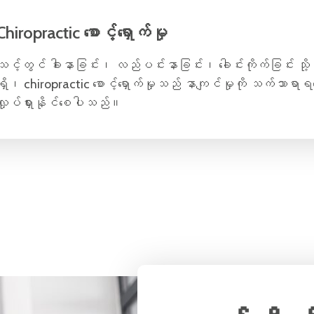
Chiropractic စောင့်ရှောက်မှု
သင့်တွင် ခါးနာခြင်း၊ လည်ပင်းနာခြင်း၊ ခေါင်းကိုက်ခြင်း သို
ရှိ၊ chiropractic စောင့်ရှောက်မှုသည် နာကျင်မှုကို သက်သာရာရစေပြ
လှုပ်ရှားနိုင်စေပါသည်။