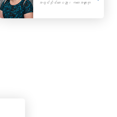
အတွင်းပိုင်းဆေးပညာ၊ ကလေးအထူးကု