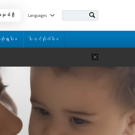
Search for:
ာမုခ်ဦး
Languages
သူကိုရှာပါ။
ပါဝင်လိုက်ပါ။