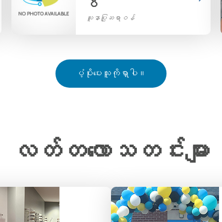
ပီ
သူနာပြုဆရာဝန်
ပံ့ပိုးပေးသူကိုရှာပါ။
လတ်တလောသတင်းများ