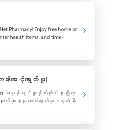
hNet Pharmacy! Enjoy free home or
unter health items, and time-
းစောင့်ရှောက်မှု!
et အခုဆိုရင် လူကိုယ်တိုင် တူညီတဲ့
် ဖျားနာမှု စောင့်ရှောက်မှုအတွက် နီး