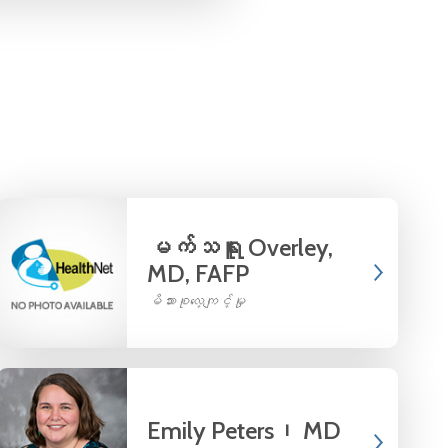
မက်သရူး Overley,
MD, FAFP
မိသားစုလေ့ကျင့်မှု
Emily Peters၊ MD