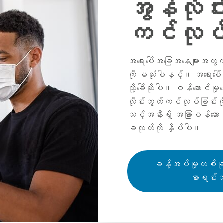
အွန်လိုင
ကင်လုပ်
အရေးပေါ်အခြေအနေများအတွက
ကို မသုံးပါနှင့်။ အရေးပေ
သို့ခေါ်ဆိုပါ။ ဝန်ဆောင်မှု
လိုင်းဘွတ်ကင်လုပ်ခြင်း
သင့်အနီးရှိ အခြားဝန်ဆောင်
ခလုတ်ကို နှိပ်ပါ။
ခန့်အပ်မှုတစ်ခု
စာရင်းသ