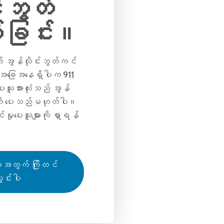
်းဘွတ်
ခြင်း။
် အွန်လိုင်းဘွတ်ကင်
ါ်အခြေအနေရှိပါက 911
ပေးသူအားလုံးသည် အွန်
ကို ပေးသည်မဟုတ်ပါ။
မှုပေးသူများကို ရှာရန်
အတွက် ကြိုတင်
ွင်းပါ