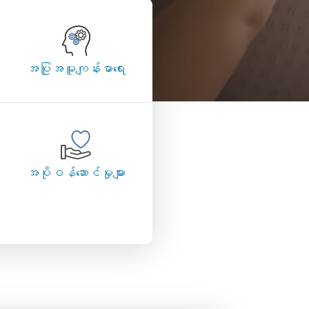
အပြုအမူကျန်းမာရေး
အပိုဝန်ဆောင်မှုများ