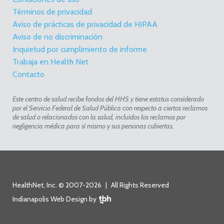
Términos de privacidad
Aviso de prácticas de privacidad de HIPAA
Aviso de no discriminación
Inquietud por cumplimiento de informe
Trabaja en Health Net
Contacto
Este centro de salud recibe fondos del HHS y tiene estatus considerado
por el Servicio Federal de Salud Pública con respecto a ciertos reclamos
de salud o relacionados con la salud, incluidos los reclamos por
negligencia médica para sí mismo y sus personas cubiertas.
HealthNet, Inc. © 2007-2026
|
All Rights Reserved
Indianapolis Web Design
by